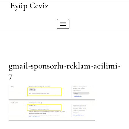
Skip
Eyüp Ceviz
to
content
Toggle
navigation
gmail-sponsorlu-reklam-acilimi-
7