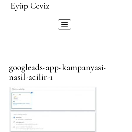
Skip
Eyüp Ceviz
to
content
Toggle
navigation
googleads-app-kampanyasi-
nasil-acilir-1