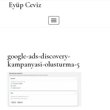
Skip
Eyüp Ceviz
to
content
Toggle
navigation
google-ads-discovery-
kampanyasi-olusturma-5