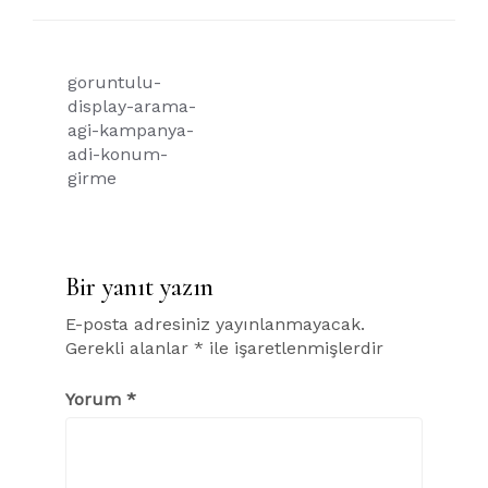
Yazı
goruntulu-
gezinmesi
display-arama-
agi-kampanya-
adi-konum-
girme
Bir yanıt yazın
E-posta adresiniz yayınlanmayacak.
Gerekli alanlar
*
ile işaretlenmişlerdir
Yorum
*