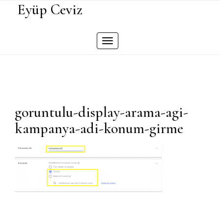
Skip
Eyüp Ceviz
to
content
Toggle
navigation
goruntulu-display-arama-agi-
kampanya-adi-konum-girme