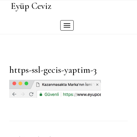
Skip
Eyüp Ceviz
to
content
Toggle
navigation
https-ssl-gecis-yaptim-3
Yazı