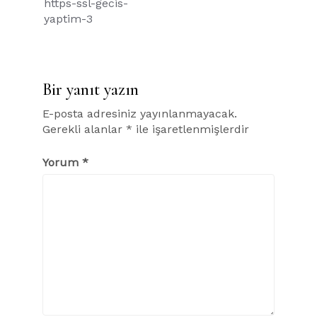
https-ssl-gecis-
gezinmesi
yaptim-3
Bir yanıt yazın
E-posta adresiniz yayınlanmayacak.
Gerekli alanlar
*
ile işaretlenmişlerdir
Yorum
*