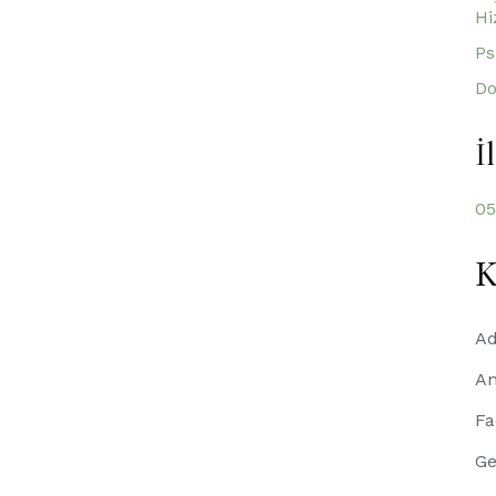
Hi
Ps
Do
İ
05
K
A
An
Fa
Ge