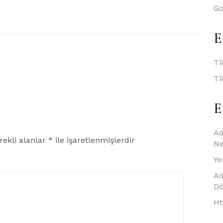
Go
E
Ti
Ti
E
Ad
rekli alanlar
*
ile işaretlenmişlerdir
Ne
Ye
Ad
Dö
Ht