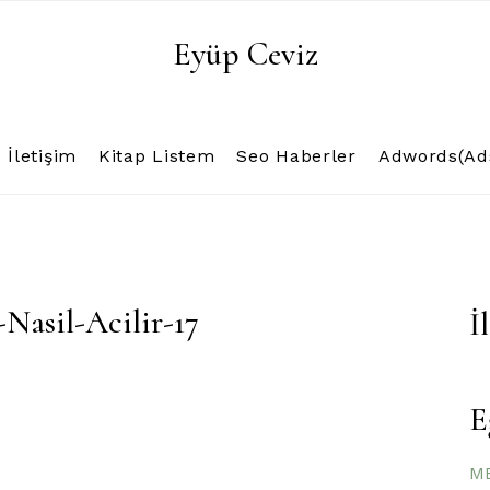
Eyüp Ceviz
İletişim
Kitap Listem
Seo Haberler
Adwords(Ads
asil-Acilir-17
İ
E
ME