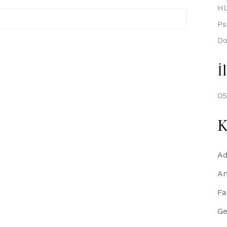
Hi
Ps
Do
İ
05
K
A
An
Fa
Ge