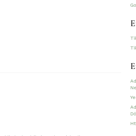
Go
E
Ti
Ti
E
Ad
Ne
Ye
Ad
Dö
Ht