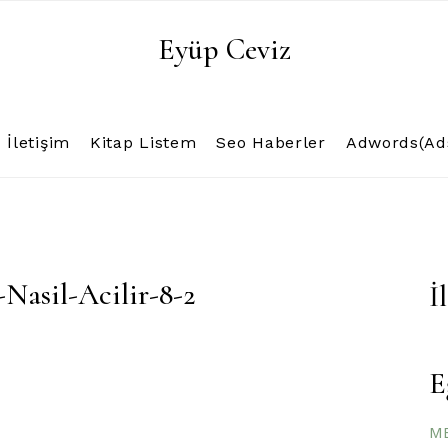
Eyüp Ceviz
İletişim
Kitap Listem
Seo Haberler
Adwords(Ads
asil-Acilir-8-2
İ
E
ME