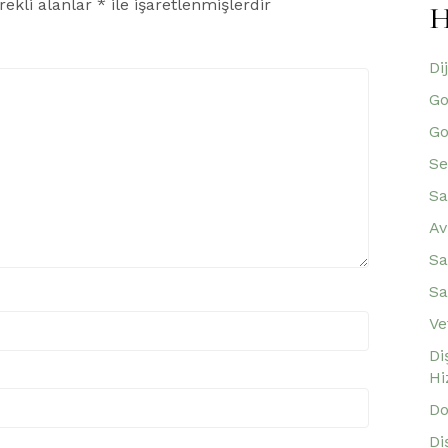
rekli alanlar
*
ile işaretlenmişlerdir
H
Di
Go
Go
Se
Sa
Av
Sa
Sa
Ve
Di
Hi
Do
Di