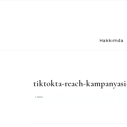
Skip
to
content
Hakkımda
tiktokta-reach-kampanyasi-n