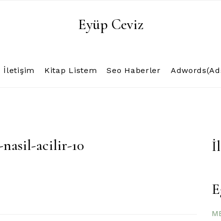
Eyüp Ceviz
İletişim
Kitap Listem
Seo Haberler
Adwords(Ads
asil-acilir-10
İ
E
ME