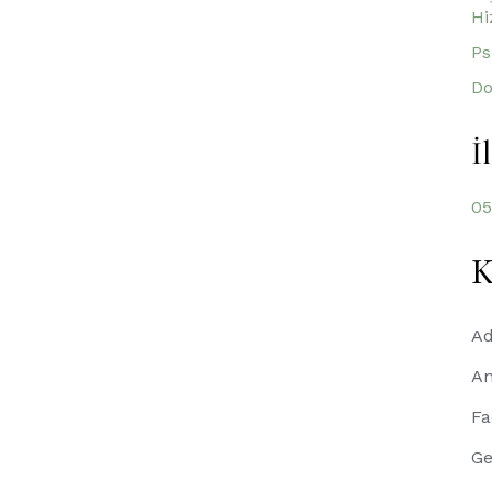
Hi
Ps
Do
İ
05
K
A
An
Fa
Ge