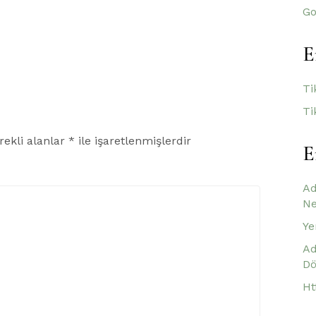
Go
E
Ti
Ti
rekli alanlar
*
ile işaretlenmişlerdir
E
Ad
Ne
Ye
Ad
Dö
Ht