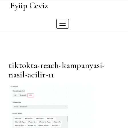
Skip
Eyüp Ceviz
to
content
Toggle
navigation
tiktokta-reach-kampanyasi-
nasil-acilir-11