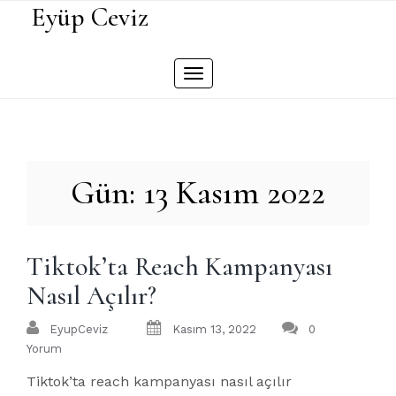
Skip
Eyüp Ceviz
to
content
Toggle
navigation
Gün:
13 Kasım 2022
Tiktok’ta Reach Kampanyası
Nasıl Açılır?
EyupCeviz
Kasım 13, 2022
0
Yorum
Tiktok’ta reach kampanyası nasıl açılır