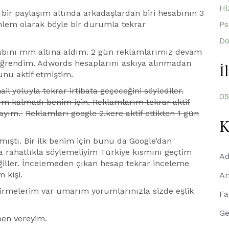
Hi
bir paylaşım altında arkadaşlardan biri hesabının 3
Ps
nlem olarak böyle bir durumla tekrar
Do
abını mm altına aldım. 2 gün reklamlarımız devam
i öğrendim. Adwords hesaplarını askıya alınmadan
İ
nu aktif etmiştim.
l yoluyla tekrar irtibata geçeceğini söylediler.
05
um kalmadı benim için. Reklamlarım tekrar aktif
layım.
Reklamları google 2.kere aktif ettikten 1 gün
K
ıştı. Bir ilk benim için bunu da Google’dan
rahatlıkla söylemeliyim Türkiye kısmını geçtim
A
iller. İncelemeden çıkan hesap tekrar inceleme
 kişi.
An
ndirmelerim var umarım yorumlarınızla sizde eşlik
Fa
Ge
emen vereyim.