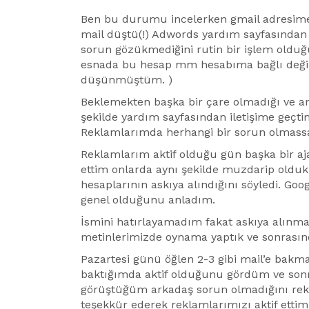
Ben bu durumu incelerken gmail adresime 
mail düştü(!) Adwords yardım sayfasından 
sorun gözükmediğini rutin bir işlem olduğu
esnada bu hesap mm hesabıma bağlı değil
düşünmüştüm. )
Beklemekten başka bir çare olmadığı ve ara
şekilde yardım sayfasından iletişime geçtim
Reklamlarımda herhangi bir sorun olmassa m
Reklamlarım aktif olduğu gün başka bir aja
ettim onlarda aynı şekilde muzdarip olduk
hesaplarının askıya alındığını söyledi. G
genel olduğunu anladım.
İsmini hatırlayamadım fakat askıya alınm
metinlerimizde oynama yaptık ve sonrasın
Pazartesi günü öğlen 2-3 gibi mail’e bakm
baktığımda aktif olduğunu gördüm ve son
görüştüğüm arkadaş sorun olmadığını reklaml
teşekkür ederek reklamlarımızı aktif ettim