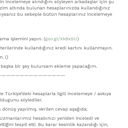
n incelemeye alındığını söyleyen arkadaşlar için şu
ezim altında bulunan hesaplarınızda kullandığınız
dıysanız bu sebeple bütün hesaplarınız incelemeye
ama işlemini yapın. (
goo.gl/XkBxSU
)
terilerinde kullandığınız kredi kartını kullanmayın.
. ()
 başka bir şey bulursam ekleme yapacağım.
———————————————
ürkiye’deki hesaplarla ilgili incelemeye / askıya
ldugunu söylediler.
 dönüş yapılmış. Verilen cevap aşağıda;
Uzmanlarımız hesabınızı yeniden inceledi ve
tiğini tespit etti. Bu karar kesinlik kazandığı için,