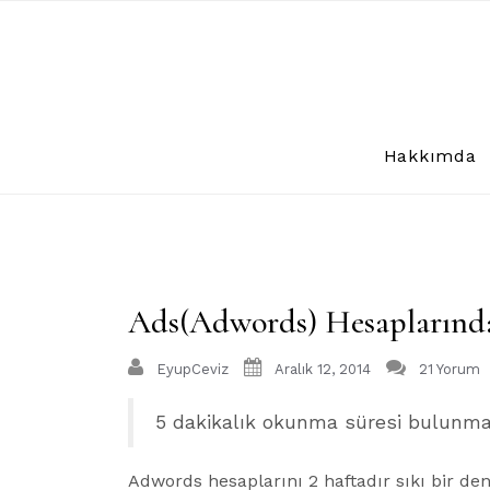
Skip
to
content
Hakkımda
Ads(Adwords) Hesaplarınd
EyupCeviz
Aralık 12, 2014
21 Yorum
5 dakikalık okunma süresi bulunma
Adwords hesaplarını 2 haftadır sıkı bir dene