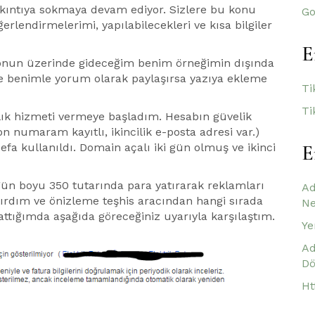
ıkıntıya sokmaya devam ediyor. Sizlere bu konu
Go
lendirmelerimi, yapılabilecekleri ve kısa bilgiler
E
 onun üzerinde gideceğim benim örneğimin dışında
ve benimle yorum olarak paylaşırsa yazıya ekleme
Ti
Ti
ık hizmeti vermeye başladım. Hesabın güvelik
on numaram kayıtlı, ikincilik e-posta adresi var.)
E
defa kullanıldı. Domain açalı iki gün olmuş ve ikinci
 gün boyu 350 tutarında para yatırarak reklamları
Ad
tırdım ve önizleme teşhis aracından hangi sırada
Ne
ttığımda aşağıda göreceğiniz uyarıyla karşılaştım.
Ye
Ad
Dö
Ht