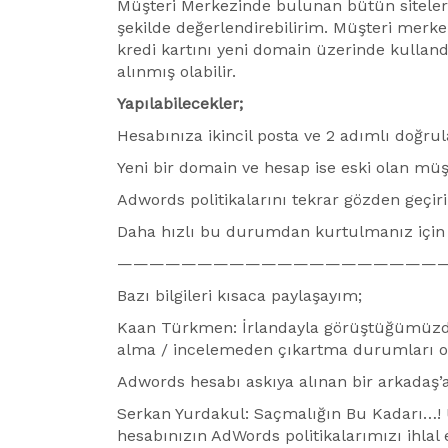
Müşteri Merkezinde bulunan bütün siteleri
şekilde değerlendirebilirim. Müşteri merk
kredi kartını yeni domain üzerinde kullan
alınmış olabilir.
Yapılabilecekler;
Hesabınıza ikincil posta ve 2 adımlı doğrul
Yeni bir domain ve hesap ise eski olan müş
Adwords politikalarını tekrar gözden geçirin
Daha hızlı bu durumdan kurtulmanız için
————————————————————
Bazı bilgileri kısaca paylaşayım;
Kaan Türkmen: İrlandayla görüştüğümüzde T
alma / incelemeden çıkartma durumları o
Adwords hesabı askıya alınan bir arkadaş’a
Serkan Yurdakul: Saçmalığın Bu Kadarı…! 
hesabınızın AdWords politikalarımızı ihlal et