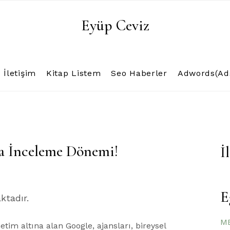
Eyüp Ceviz
İletişim
Kitap Listem
Seo Haberler
Adwords(Ads
a İnceleme Dönemi!
İ
E
ktadır.
ME
tim altına alan Google, ajansları, bireysel