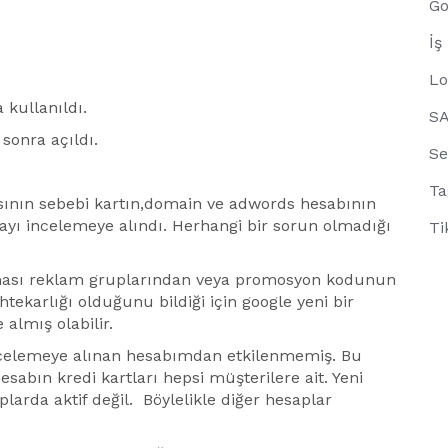
Go
İş
Lo
kullanıldı.
S
sonra açıldı.
Se
Ta
ının sebebi kartın,domain ve adwords hesabının
ayı incelemeye alındı. Herhangi bir sorun olmadığı
Ti
nması reklam gruplarından veya promosyon kodunun
karlığı olduğunu bildiği için google yeni bir
almış olabilir.
ncelemeye alınan hesabımdan etkilenmemiş. Bu
abın kredi kartları hepsi müşterilere ait. Yeni
plarda aktif değil. Böylelikle diğer hesaplar