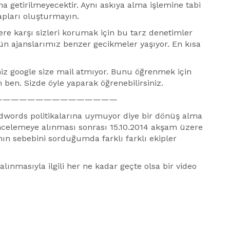
 getirilmeyecektir. Aynı askıya alma işlemine tabi
apları oluşturmayın.
re karşı sizleri korumak için bu tarz denetimler
n ajanslarımız benzer gecikmeler yaşıyor. En kısa
niz google size mail atmıyor. Bunu öğrenmek için
ben. Sizde öyle yaparak öğrenebilirsiniz.
———————————————
dwords politikalarına uymuyor diye bir dönüş alma
ncelemeye alınması sonrası 15.10.2014 akşam üzere
nın sebebini sorduğumda farklı farklı ekipler
ınmasıyla ilgili her ne kadar geçte olsa bir video