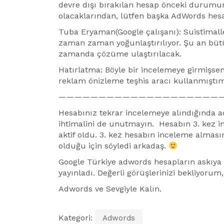
devre dışı bırakılan hesap önceki durumuna
olacaklarından, lütfen başka AdWords hes
Tuba Eryaman(Google çalışanı): Suistimalle
zaman zaman yoğunlaştırılıyor. Şu an bütü
zamanda çözüme ulaştırılacak.
Hatırlatma: Böyle bir incelemeye girmişse
reklam önizleme teşhis aracı kullanmıştım 
————————————————————
Hesabınız tekrar incelemeye alındığında a
ihtimalini de unutmayın. Hesabın 3. kez i
aktif oldu. 3. kez hesabın inceleme alması
olduğu için söyledi arkadaş.
Google Türkiye adwords hesapların askıya al
yayınladı. Değerli görüşlerinizi bekliyorum,
Adwords ve Sevgiyle Kalın.
Kategori:
Adwords