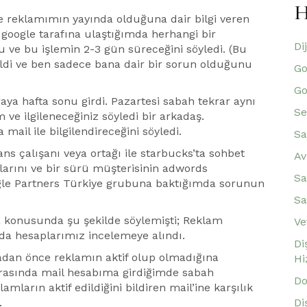
H
reklamımın yayında olduğuna dair bilgi veren
google tarafına ulaştığımda herhangi bir
Di
 ve bu işlemin 2-3 gün süreceğini söyledi. (Bu
di ve ben sadece bana dair bir sorun olduğunu
Go
Go
ya hafta sonu girdi. Pazartesi sabah tekrar aynı
Se
 ve ilgileneceğiniz söyledi bir arkadaş.
ail ile bilgilendireceğini söyledi.
Sa
ns çalışanı veya ortağı ile starbucks’ta sohbet
Av
larını ve bir sürü müşterisinin adwords
Sa
oogle Partners Türkiye grubuna baktığımda sorunun
Sa
a konusunda şu şekilde söylemişti; Reklam
Ve
da hesaplarımız incelemeye alındı.
Di
adan önce reklamın aktif olup olmadığına
Hi
rasında mail hesabıma girdiğimde sabah
Do
arın aktif edildiğini bildiren mail’ine karşılık
Di
.