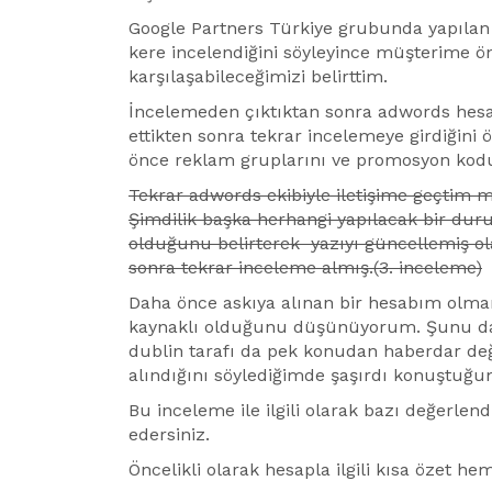
Google Partners Türkiye grubunda yapılan 
kere incelendiğini söyleyince müşterime ö
karşılaşabileceğimizi belirttim.
İncelemeden çıktıktan sonra adwords hes
ettikten sonra tekrar incelemeye girdiğin
önce reklam gruplarını ve promosyon kodu
Tekrar adwords ekibiyle iletişime geçtim mai
Şimdilik başka herhangi yapılacak bir dur
olduğunu belirterek yazıyı güncellemiş o
sonra tekrar inceleme almış.(3. inceleme)
Daha önce askıya alınan bir hesabım olmam
kaynaklı olduğunu düşünüyorum. Şunu da 
dublin tarafı da pek konudan haberdar değ
alındığını söylediğimde şaşırdı konuştuğum
Bu inceleme ile ilgili olarak bazı değerle
edersiniz.
Öncelikli olarak hesapla ilgili kısa özet h