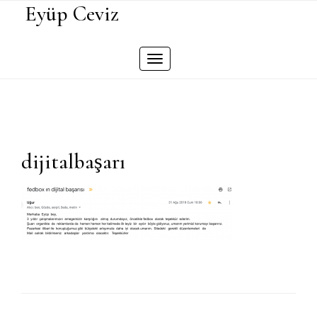
Skip
Eyüp Ceviz
to
content
Toggle
navigation
dijitalbaşarı