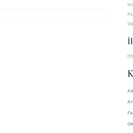
Hi
Ps
Do
İ
05
K
A
An
Fa
Ge