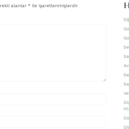
H
rekli alanlar
*
ile işaretlenmişlerdir
Di
Go
Go
Se
Sa
Av
Sa
Sa
Ve
Di
Hi
Do
Di