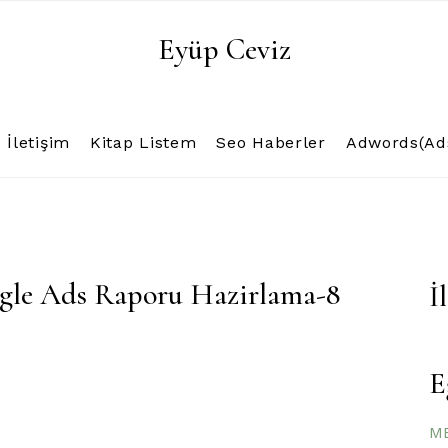
Eyüp Ceviz
İletişim
Kitap Listem
Seo Haberler
Adwords(Ads
ogle Ads Raporu Hazirlama-8
İ
E
ME