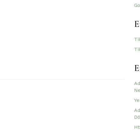
Go
E
Ti
Ti
E
Ad
Ne
Ye
Ad
Dö
Ht