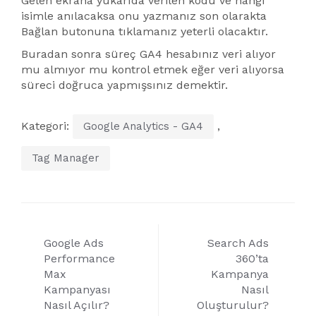
Gelen ekrana yukarıda verilen kodu ve hangi
isimle anılacaksa onu yazmanız son olarakta
Bağlan butonuna tıklamanız yeterli olacaktır.
Buradan sonra süreç GA4 hesabınız veri alıyor
mu almıyor mu kontrol etmek eğer veri alıyorsa
süreci doğruca yapmışsınız demektir.
Kategori:
,
Google Analytics - GA4
Tag Manager
Yazı
Google Ads
Search Ads
gezinmesi
Performance
360’ta
Max
Kampanya
Kampanyası
Nasıl
Nasıl Açılır?
Oluşturulur?